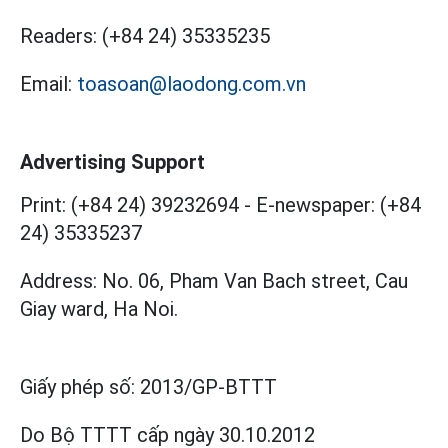
Readers:
(+84 24) 35335235
Email:
toasoan@laodong.com.vn
Advertising Support
Print: (+84 24) 39232694
-
E-newspaper: (+84
24) 35335237
Address: No. 06, Pham Van Bach street, Cau
Giay ward, Ha Noi.
Giấy phép số:
2013/GP-BTTT
Do Bộ TTTT cấp
ngày 30.10.2012