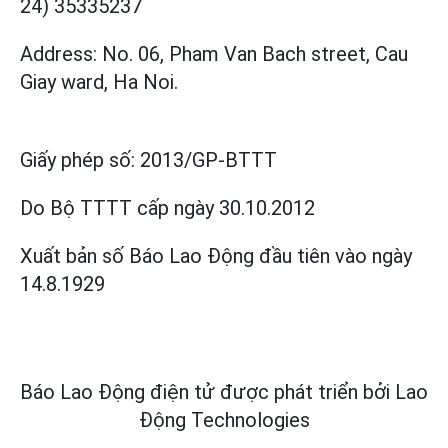
24) 35335237
Address: No. 06, Pham Van Bach street, Cau
Giay ward, Ha Noi.
Giấy phép số:
2013/GP-BTTT
Do Bộ TTTT cấp
ngày 30.10.2012
Xuất bản số Báo Lao Động đầu tiên vào ngày
14.8.1929
Báo Lao Động điện tử được phát triển bởi
Lao
Động Technologies