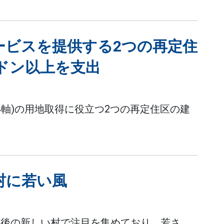
ービスを提供する2つの再定住
億ドン以上を支出
4軸)の用地取得に役立つ2つの再定住区の建
村に若い風
合後の新しい村で注目を集めており、若さ、