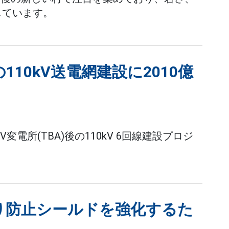
しています。
10kV送電網建設に2010億
V変電所(TBA)後の110kV 6回線建設プロジ
。
り防止シールドを強化するた