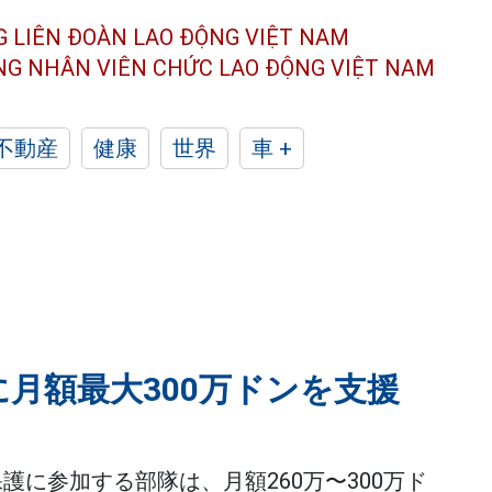
G LIÊN ĐOÀN
LAO ĐỘNG VIỆT NAM
ÔNG NHÂN
VIÊN CHỨC LAO ĐỘNG
VIỆT NAM
不動産
健康
世界
車 +
月額最大300万ドンを支援
護に参加する部隊は、月額260万〜300万ド