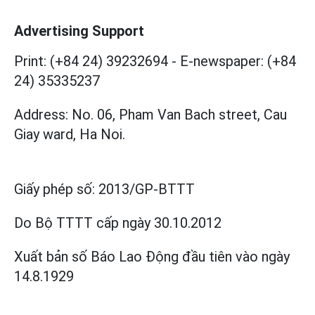
Advertising Support
Print: (+84 24) 39232694
-
E-newspaper: (+84
24) 35335237
Address: No. 06, Pham Van Bach street, Cau
Giay ward, Ha Noi.
Giấy phép số:
2013/GP-BTTT
Do Bộ TTTT cấp
ngày 30.10.2012
Xuất bản số Báo Lao Động đầu tiên vào ngày
14.8.1929