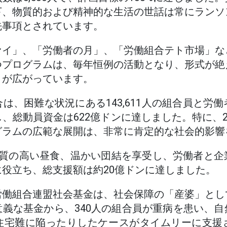
下、物質的および精神的な生活の世話は常にランソ
先事項とされています。
ァイ」、「労働者の月」、「労働組合テト市場」な
つプログラムは、毎年恒例の活動となり、形式が絶
さが広がっています。
は、困難な状況にある143,611人の組合員と労
、総動員資金は622億ドンに達しました。特に、2
グラムの広範な展開は、非常に肯定的な社会的影響
が質の高い昼食、温かい団結を享受し、労働者と企
役立ち、総支援額は約20億ドンに達しました。
労働組合連盟社会基金は、社会保障の「産婆」とし
義な基金から、340人の組合員が重病を患い、
住宅難に陥ったりしたケースがタイムリーに支援