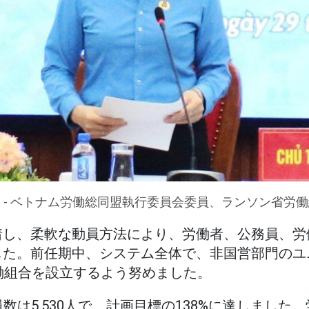
 - ベトナム労働総同盟執行委員会委員、ランソン省労
着し、柔軟な動員方法により、労働者、公務員、労
した。前任期中、システム全体で、非国営部門のユ
働組合を設立するよう努めました。
数は5,530人で、計画目標の138%に達しました