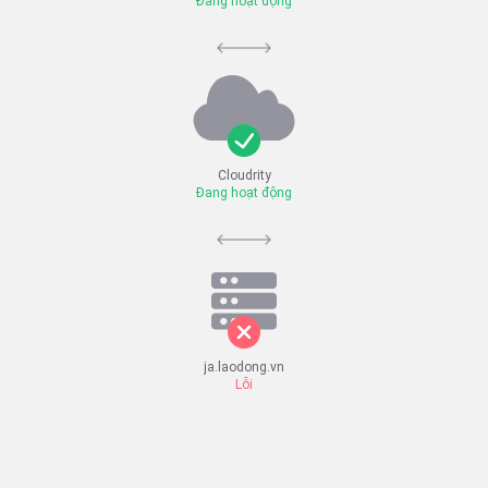
Đang hoạt động
Cloudrity
Đang hoạt động
ja.laodong.vn
Lỗi