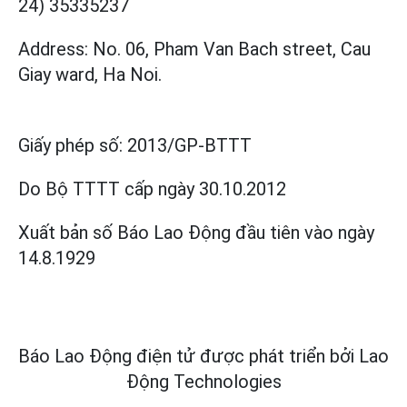
24) 35335237
Address: No. 06, Pham Van Bach street, Cau
Giay ward, Ha Noi.
Giấy phép số:
2013/GP-BTTT
Do Bộ TTTT cấp
ngày 30.10.2012
Xuất bản số Báo Lao Động đầu tiên vào ngày
14.8.1929
Báo Lao Động điện tử được phát triển bởi
Lao
Động Technologies