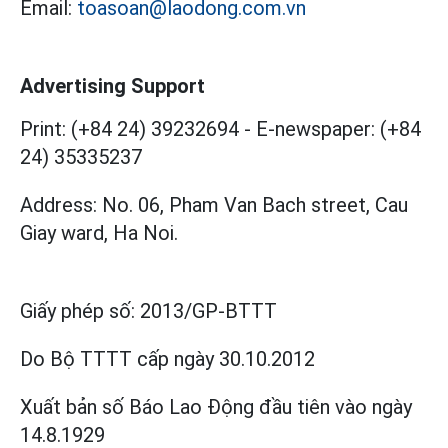
Email:
toasoan@laodong.com.vn
Advertising Support
Print: (+84 24) 39232694
-
E-newspaper: (+84
24) 35335237
Address: No. 06, Pham Van Bach street, Cau
Giay ward, Ha Noi.
Giấy phép số:
2013/GP-BTTT
Do Bộ TTTT cấp
ngày 30.10.2012
Xuất bản số Báo Lao Động đầu tiên vào ngày
14.8.1929