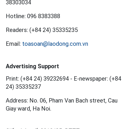
38303034
Hotline:
096 8383388
Readers:
(+84 24) 35335235
Email:
toasoan@laodong.com.vn
Advertising Support
Print: (+84 24) 39232694
-
E-newspaper: (+84
24) 35335237
Address: No. 06, Pham Van Bach street, Cau
Giay ward, Ha Noi.