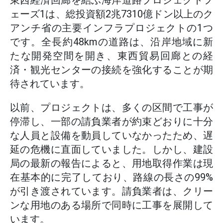
東西経済回廊を結ぶ海岸道路プロジェクトフ
ェーズ1は、総投資額2兆7310億ドン以上のク
アンチ省の主要インフラプロジェクトの1つ
です。全長約48kmの道路は、沿岸地域に新
たな開発空間を開き、東西貿易回廊との経
済・観光センターの接続を強化することが期
待されています。
以前、プロジェクトは、多くの区間で工事が
停滞し、一部の請負業者が約束どおりに十分
な人員と設備を動員していなかったため、遅
延の危機に直面していました。しかし、建設
局の最新の報告によると、用地取得作業は現
在基本的に完了しており、路線の長さの99%
が引き渡されています。請負業者は、クリー
ンな用地のある場所で同時に工事を展開して
います。