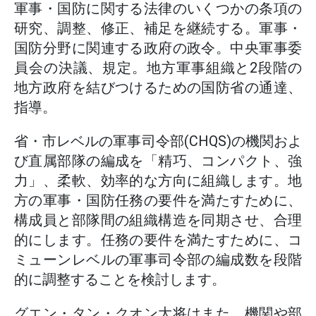
軍事・国防に関する法律のいくつかの条項の
研究、調整、修正、補足を継続する。軍事・
国防分野に関連する政府の政令。中央軍事委
員会の決議、規定。地方軍事組織と2段階の
地方政府を結びつけるための国防省の通達、
指導。
省・市レベルの軍事司令部(CHQS)の機関およ
び直属部隊の編成を「精巧、コンパクト、強
力」、柔軟、効率的な方向に組織します。地
方の軍事・国防任務の要件を満たすために、
構成員と部隊間の組織構造を同期させ、合理
的にします。任務の要件を満たすために、コ
ミューンレベルの軍事司令部の編成数を段階
的に調整することを検討します。
グエン・タン・クオン大将はまた、機関や部