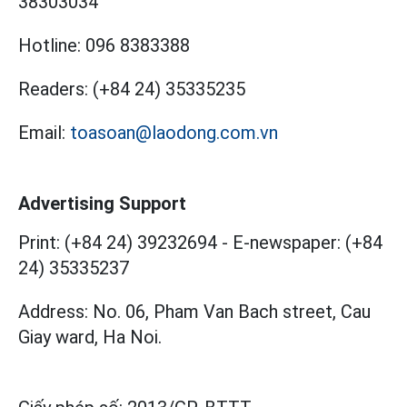
38303034
Hotline:
096 8383388
Readers:
(+84 24) 35335235
Email:
toasoan@laodong.com.vn
Advertising Support
Print: (+84 24) 39232694
-
E-newspaper: (+84
24) 35335237
Address: No. 06, Pham Van Bach street, Cau
Giay ward, Ha Noi.