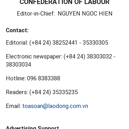
CONFEDERATION OF LABOUR
Editor-in-Chief:
NGUYEN NGOC HIEN
Contact:
Editorial:
(+84 24) 38252441
-
35330305
Electronic newspaper:
(+84 24) 38303032
-
38303034
Hotline:
096 8383388
Readers:
(+84 24) 35335235
Email:
toasoan@laodong.com.vn
Advertising Support