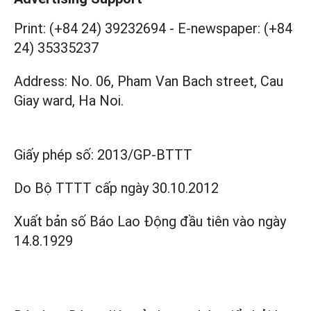
Print: (+84 24) 39232694
-
E-newspaper: (+84
24) 35335237
Address: No. 06, Pham Van Bach street, Cau
Giay ward, Ha Noi.
Giấy phép số:
2013/GP-BTTT
Do Bộ TTTT cấp
ngày 30.10.2012
Xuất bản số Báo Lao Động đầu tiên vào ngày
14.8.1929