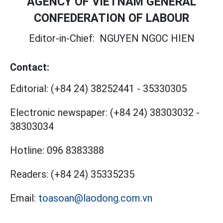
AGENCY OF VIETNAM GENERAL
CONFEDERATION OF LABOUR
Editor-in-Chief:
NGUYEN NGOC HIEN
Contact:
Editorial:
(+84 24) 38252441
-
35330305
Electronic newspaper:
(+84 24) 38303032
-
38303034
Hotline:
096 8383388
Readers:
(+84 24) 35335235
Email:
toasoan@laodong.com.vn