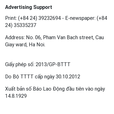
Advertising Support
Print: (+84 24) 39232694
-
E-newspaper: (+84
24) 35335237
Address: No. 06, Pham Van Bach street, Cau
Giay ward, Ha Noi.
Giấy phép số:
2013/GP-BTTT
Do Bộ TTTT cấp
ngày 30.10.2012
Xuất bản số Báo Lao Động đầu tiên vào ngày
14.8.1929