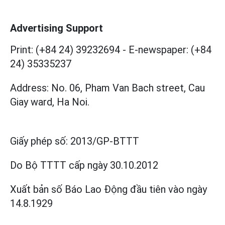
Advertising Support
Print: (+84 24) 39232694
-
E-newspaper: (+84
24) 35335237
Address: No. 06, Pham Van Bach street, Cau
Giay ward, Ha Noi.
Giấy phép số:
2013/GP-BTTT
Do Bộ TTTT cấp
ngày 30.10.2012
Xuất bản số Báo Lao Động đầu tiên vào ngày
14.8.1929