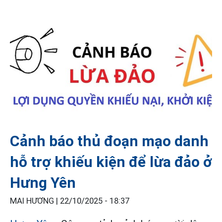
Cảnh báo thủ đoạn mạo danh
hỗ trợ khiếu kiện để lừa đảo ở
Hưng Yên
MAI HƯƠNG |
22/10/2025 - 18:37