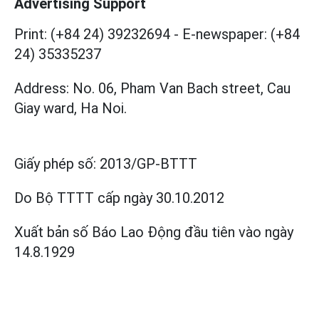
Advertising Support
Print: (+84 24) 39232694
-
E-newspaper: (+84
24) 35335237
Address: No. 06, Pham Van Bach street, Cau
Giay ward, Ha Noi.
Giấy phép số:
2013/GP-BTTT
Do Bộ TTTT cấp
ngày 30.10.2012
Xuất bản số Báo Lao Động đầu tiên vào ngày
14.8.1929