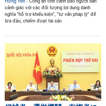
Hưng Yên
- Công an tỉnh cảnh báo người dân
cảnh giác với các đối tượng lợi dụng danh
nghĩa “hỗ trợ khiếu kiện”, “tư vấn pháp lý” để
lừa đảo, chiếm đoạt tài sản.