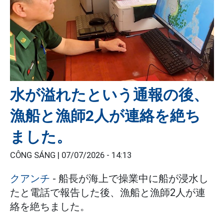
水が溢れたという通報の後、
漁船と漁師2人が連絡を絶ち
ました。
CÔNG SÁNG |
07/07/2026 - 14:13
クアンチ
- 船長が海上で操業中に船が浸水し
たと電話で報告した後、漁船と漁師2人が連
絡を絶ちました。