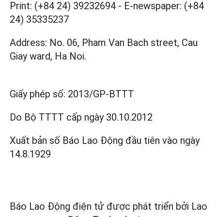
Print: (+84 24) 39232694
-
E-newspaper: (+84
24) 35335237
Address: No. 06, Pham Van Bach street, Cau
Giay ward, Ha Noi.
Giấy phép số:
2013/GP-BTTT
Do Bộ TTTT cấp
ngày 30.10.2012
Xuất bản số Báo Lao Động đầu tiên vào ngày
14.8.1929
Báo Lao Động điện tử được phát triển bởi
Lao