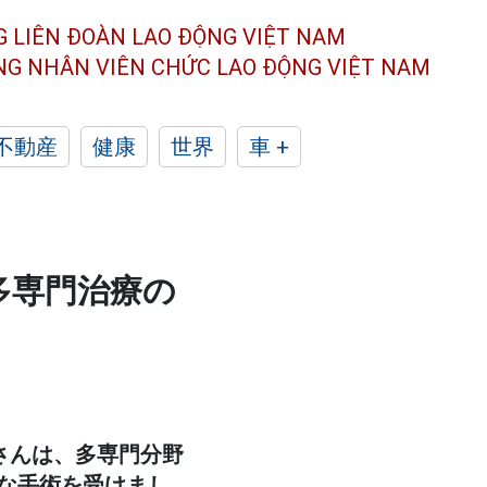
G LIÊN ĐOÀN
LAO ĐỘNG VIỆT NAM
ÔNG NHÂN
VIÊN CHỨC LAO ĐỘNG
VIỆT NAM
不動産
健康
世界
車 +
多専門治療の
さんは、多専門分野
な手術を受けまし