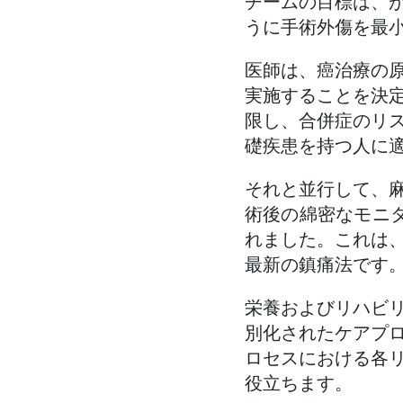
チームの目標は、
うに手術外傷を最
医師は、癌治療の
実施することを決
限し、合併症のリ
礎疾患を持つ人に
それと並行して、
術後の綿密なモニタ
れました。これは
最新の鎮痛法です
栄養およびリハビ
別化されたケアプ
ロセスにおける各
役立ちます。