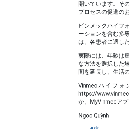
開いています。そ
プロセスの促進の
ビンメックハイフ
ーションを含む多
は、各患者に適し
実際には、年齢は
な方法を選択した
間を延長し、生活
Vinmecハイ
https://www.vinme
か、MyVinme
Ngọc Quỳnh