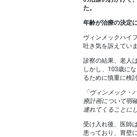
た。
年齢が治療の決定
ヴィンメックハイ
吐き気を訴えてい
診察の結果、老人
しかし、103歳に
るために慎重に検
「ヴィンメック・
療計画について明
連れてくることに
受け入れ後、医師
患っており、胃壁