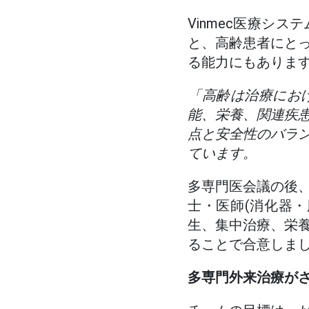
Vinmec医療シ
と、高齢患者にと
る能力にもありま
「高齢は治療にお
能、栄養、関連疾
点と安全性のバラ
ています。
多専門医会議の後
士・医師(消化器
生、集中治療、栄
ることで合意しま
多専門外来治療が