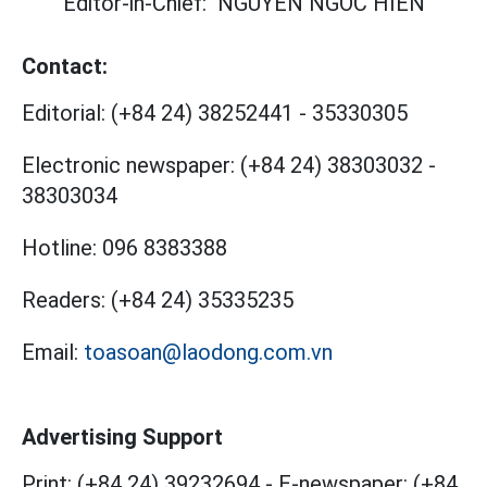
Editor-in-Chief:
NGUYEN NGOC HIEN
Contact:
Editorial:
(+84 24) 38252441
-
35330305
Electronic newspaper:
(+84 24) 38303032
-
38303034
Hotline:
096 8383388
Readers:
(+84 24) 35335235
Email:
toasoan@laodong.com.vn
Advertising Support
Print: (+84 24) 39232694
-
E-newspaper: (+84