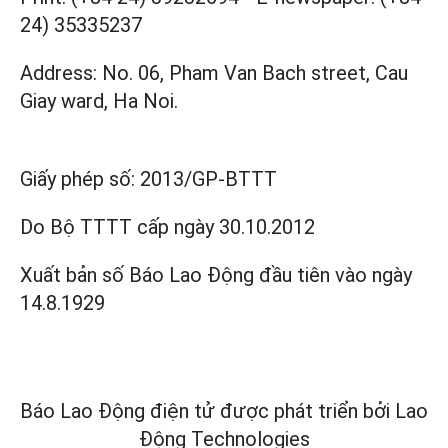
24) 35335237
Address: No. 06, Pham Van Bach street, Cau
Giay ward, Ha Noi.
Giấy phép số:
2013/GP-BTTT
Do Bộ TTTT cấp
ngày 30.10.2012
Xuất bản số Báo Lao Động đầu tiên vào ngày
14.8.1929
Báo Lao Động điện tử được phát triển bởi
Lao
Động Technologies