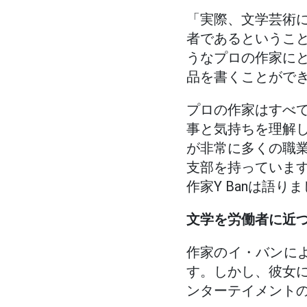
「実際、文学芸術
者であるというこ
うなプロの作家に
品を書くことがで
プロの作家はすべ
事と気持ちを理解
が非常に多くの職
支部を持っていま
作家Y Banは語り
文学を労働者に近
作家のイ・バンに
す。しかし、彼女
ンターテイメント