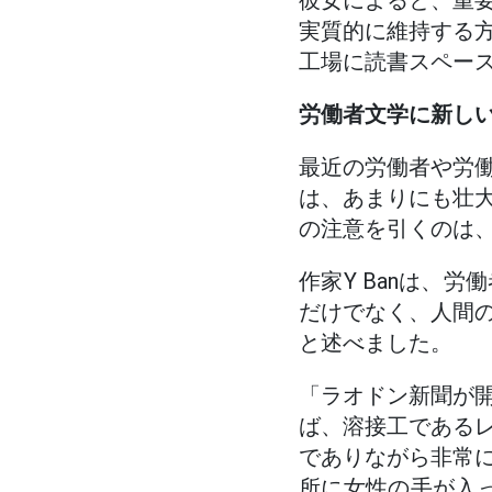
彼女によると、重
実質的に維持する
工場に読書スペー
労働者文学に新し
最近の労働者や労
は、あまりにも壮
の注意を引くのは
作家Y Banは、
だけでなく、人間
と述べました。
「ラオドン新聞が
ば、溶接工である
でありながら非常
所に女性の手が入っ