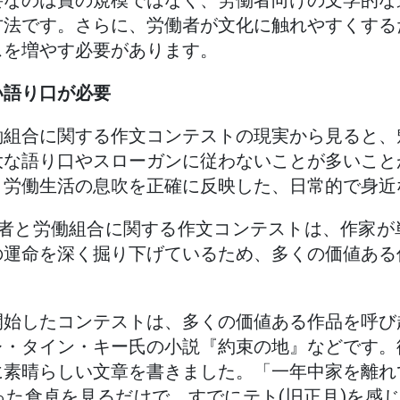
要なのは賞の規模ではなく、労働者向けの文学的な
方法です。さらに、労働者が文化に触れやすくする
スを増やす必要があります。
い語り口が必要
働組合に関する作文コンテストの現実から見ると、
大な語り口やスローガンに従わないことが多いこと
、労働生活の息吹を正確に反映した、日常的で身近
労働者と労働組合に関する作文コンテストは、作家
の運命を深く掘り下げているため、多くの価値ある
開始したコンテストは、多くの価値ある作品を呼び
レ・タイン・キー氏の小説『約束の地』などです。
に素晴らしい文章を書きました。「一年中家を離れ
た食卓を見るだけで、すでにテト(旧正月)を感じて