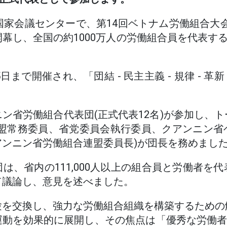
国家会議センターで、第14回ベトナム労働組合大会、2
幕し、全国の約1000万人の労働組合員を代表する
。
日まで開催され、「団結 - 民主主義 - 規律 - 革新
ン省労働組合代表団(正式代表12名)が参加し、
同盟常務委員、省党委員会執行委員、クアンニン省
アンニン省労働組合連盟委員長)が団長を務めまし
は、省内の111,000人以上の組合員と労働者を
て議論し、意見を述べました。
験を交換し、強力な労働組合組織を構築するための
動を効果的に展開し、その焦点は「優秀な労働者 - 