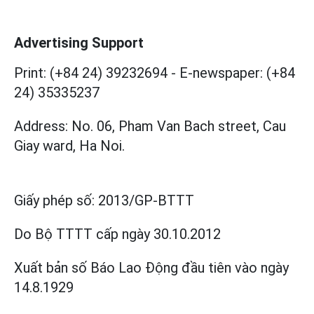
Advertising Support
Print: (+84 24) 39232694
-
E-newspaper: (+84
24) 35335237
Address: No. 06, Pham Van Bach street, Cau
Giay ward, Ha Noi.
Giấy phép số:
2013/GP-BTTT
Do Bộ TTTT cấp
ngày 30.10.2012
Xuất bản số Báo Lao Động đầu tiên vào ngày
14.8.1929