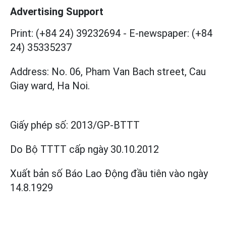
Advertising Support
Print: (+84 24) 39232694
-
E-newspaper: (+84
24) 35335237
Address: No. 06, Pham Van Bach street, Cau
Giay ward, Ha Noi.
Giấy phép số:
2013/GP-BTTT
Do Bộ TTTT cấp
ngày 30.10.2012
Xuất bản số Báo Lao Động đầu tiên vào ngày
14.8.1929