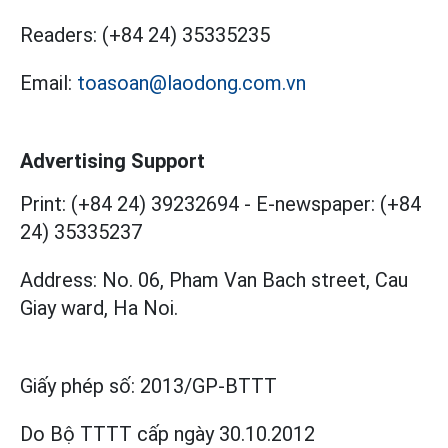
Readers:
(+84 24) 35335235
Email:
toasoan@laodong.com.vn
Advertising Support
Print: (+84 24) 39232694
-
E-newspaper: (+84
24) 35335237
Address: No. 06, Pham Van Bach street, Cau
Giay ward, Ha Noi.
Giấy phép số:
2013/GP-BTTT
Do Bộ TTTT cấp
ngày 30.10.2012