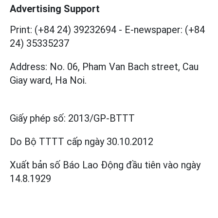
Advertising Support
Print: (+84 24) 39232694
-
E-newspaper: (+84
24) 35335237
Address: No. 06, Pham Van Bach street, Cau
Giay ward, Ha Noi.
Giấy phép số:
2013/GP-BTTT
Do Bộ TTTT cấp
ngày 30.10.2012
Xuất bản số Báo Lao Động đầu tiên vào ngày
14.8.1929