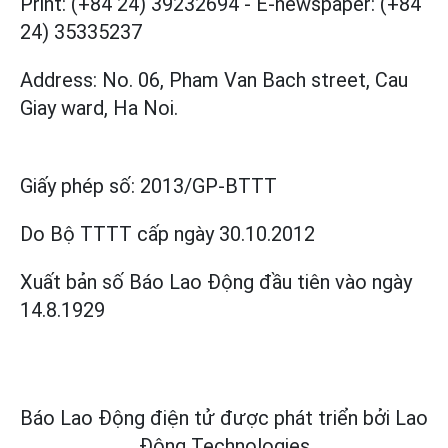
Print: (+84 24) 39232694
-
E-newspaper: (+84
24) 35335237
Address: No. 06, Pham Van Bach street, Cau
Giay ward, Ha Noi.
Giấy phép số:
2013/GP-BTTT
Do Bộ TTTT cấp
ngày 30.10.2012
Xuất bản số Báo Lao Động đầu tiên vào ngày
14.8.1929
Báo Lao Động điện tử được phát triển bởi
Lao
Động Technologies