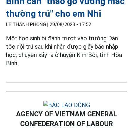
Bình cần "tháo gỡ vướng mắc
thường trú" cho em Nhi
LÊ THANH PHONG |
29/08/2023 - 17:52
Một học sinh bị đánh trượt vào trường Dân
tộc nội trú sau khi nhận được giấy báo nhập
học, chuyện xảy ra ở huyện Kim Bôi, tỉnh Hòa
Bình.
AGENCY OF VIETNAM GENERAL
CONFEDERATION OF LABOUR