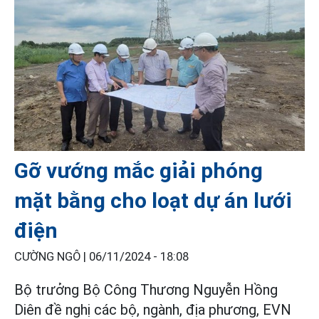
Gỡ vướng mắc giải phóng
mặt bằng cho loạt dự án lưới
điện
CƯỜNG NGÔ |
06/11/2024 - 18:08
Bộ trưởng Bộ Công Thương Nguyễn Hồng
Diên đề nghị các bộ, ngành, địa phương, EVN