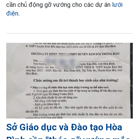
cần chủ động gỡ vướng cho các dự án
lưới
điện
.
Sở Giáo dục và Đào tạo Hòa