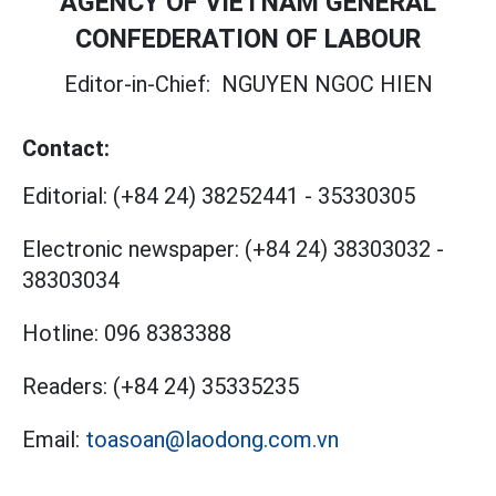
AGENCY OF VIETNAM GENERAL
CONFEDERATION OF LABOUR
Editor-in-Chief:
NGUYEN NGOC HIEN
Contact:
Editorial:
(+84 24) 38252441
-
35330305
Electronic newspaper:
(+84 24) 38303032
-
38303034
Hotline:
096 8383388
Readers:
(+84 24) 35335235
Email:
toasoan@laodong.com.vn