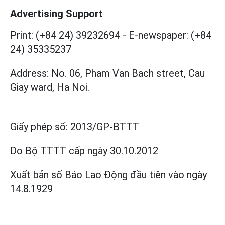
Advertising Support
Print: (+84 24) 39232694
-
E-newspaper: (+84
24) 35335237
Address: No. 06, Pham Van Bach street, Cau
Giay ward, Ha Noi.
Giấy phép số:
2013/GP-BTTT
Do Bộ TTTT cấp
ngày 30.10.2012
Xuất bản số Báo Lao Động đầu tiên vào ngày
14.8.1929