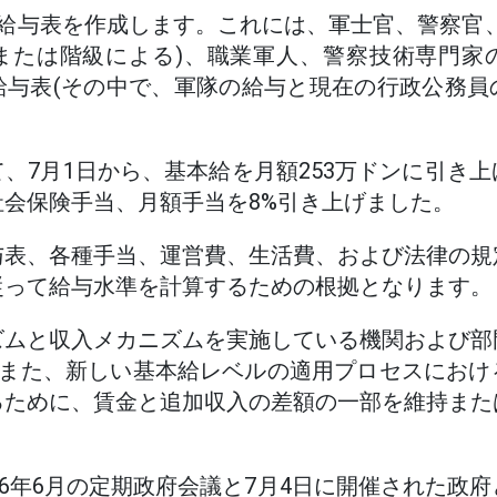
給与表を作成します。これには、軍士官、警察官
または階級による)、職業軍人、警察技術専門家
給与表(その中で、軍隊の給与と現在の行政公務員
。
、7月1日から、基本給を月額253万ドンに引き
会保険手当、月額手当を8%引き上げました。
与表、各種手当、運営費、生活費、および法律の規
従って給与水準を計算するための根拠となります。
ズムと収入メカニズムを実施している機関および部
D-CPはまた、新しい基本給レベルの適用プロセスに
るために、賃金と追加収入の差額の一部を維持また
26年6月の定期政府会議と7月4日に開催された政