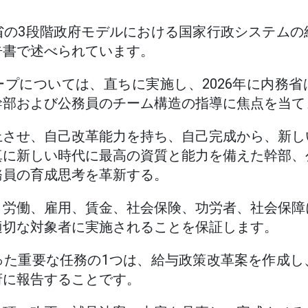
省の3段階政府モデルにおける国家行政システムの
告書で述べられています。
プについては、直ちに実施し、2026年に内務
幹部および公務員のチーム構造の指導に焦点を当て
上させ、自己改革能力を持ち、自己完成から、新し
真に新しい時代に最高の資質と能力を備えた幹部、
務員の育成思考を革新する。
、労働、雇用、賃金、社会保険、功労者、社会保障
適切な対象者に実施されることを保証します。
った重要な任務の1つは、給与政策改革案を作成し
府に報告することです。