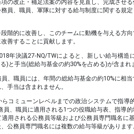
条項の改正・補足法案の内容を見直し、完成させる
公務員、職員、軍隊に対する給与制度に関する規定
を段階的に改善し、このチームに動機を与える方向
に改善することに貢献します。
018年決議27-NQ/TWによると、新しい給与構造
める)と手当(総給与基金の約30%を占める)が含まれ
員、職員には、年間の総給与基金の約10%に相
れ、手当は含まれません。
からコミューンレベルまでの政治システムで指導的
務員、職員に適用される1つの役職給与表、指導
て適用される公務員等級および公務員専門職名に基
級、公務員専門職名には複数の給与等級があります