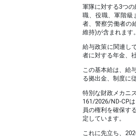
軍隊に対する3つの
職、役職、軍階級
者、警察労働者の
維持)が含まれます
給与政策に関連して
者に対する年金、社
この基本給は、給
る拠出金、制度に
特別な財政メカニ
161/2026/N
員の権利を確保す
定しています。
これに先立ち、20