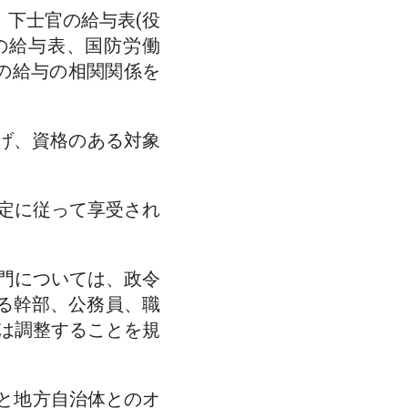
、下士官の給与表(役
の給与表、国防労働
の給与の相関関係を
上げ、資格のある対象
定に従って享受され
門については、政令
おける幹部、公務員、職
は調整することを規
府と地方自治体とのオ