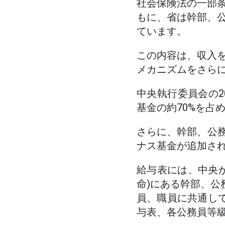
社会保険法の一部
もに、省は幹部、
ています。
この内容は、収入
メカニズムをさら
中央執行委員会の2
基金の約70%を占
さらに、幹部、公務
ナス基金が追加さ
給与表には、中央
命)にある幹部、公
員、職員に共通し
与表、各公務員等