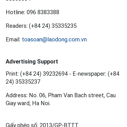
Hotline:
096 8383388
Readers:
(+84 24) 35335235
Email:
toasoan@laodong.com.vn
Advertising Support
Print: (+84 24) 39232694
-
E-newspaper: (+84
24) 35335237
Address: No. 06, Pham Van Bach street, Cau
Giay ward, Ha Noi.
Giấy phép số:
2013/GP-BTTT