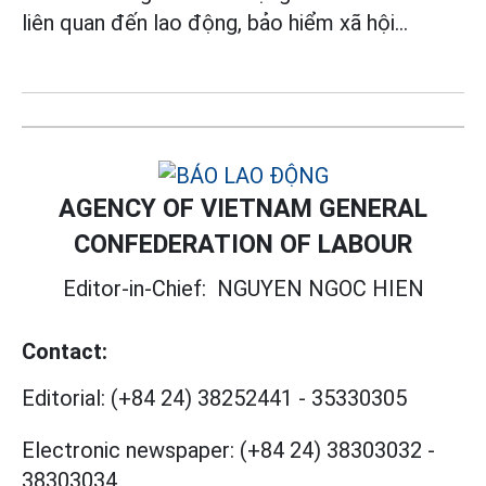
liên quan đến lao động, bảo hiểm xã hội...
AGENCY OF VIETNAM GENERAL
CONFEDERATION OF LABOUR
Editor-in-Chief:
NGUYEN NGOC HIEN
Contact:
Editorial:
(+84 24) 38252441
-
35330305
Electronic newspaper:
(+84 24) 38303032
-
38303034