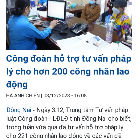
Công đoàn hỗ trợ tư vấn pháp
lý cho hơn 200 công nhân lao
động
HÀ ANH CHIẾN |
03/12/2023 - 16:08
Đồng Nai
- Ngày 3.12, Trung tâm Tư vấn pháp
luật Công đoàn - LĐLĐ tỉnh Đồng Nai cho biết,
trong tuần vừa qua đã tư vấn hỗ trợ pháp lý
cho 221 công nhân lao động về các vấn đề