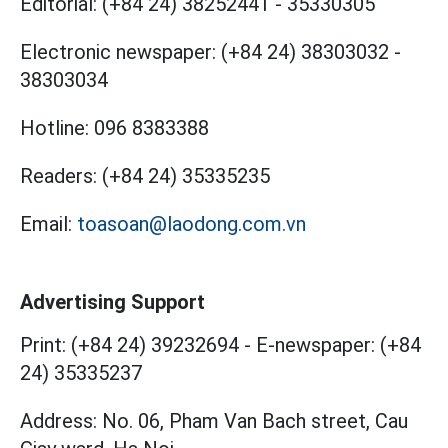
Editorial:
(+84 24) 38252441
-
35330305
Electronic newspaper:
(+84 24) 38303032
-
38303034
Hotline:
096 8383388
Readers:
(+84 24) 35335235
Email:
toasoan@laodong.com.vn
Advertising Support
Print: (+84 24) 39232694
-
E-newspaper: (+84
24) 35335237
Address: No. 06, Pham Van Bach street, Cau