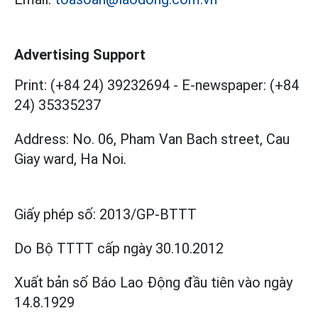
Advertising Support
Print: (+84 24) 39232694
-
E-newspaper: (+84
24) 35335237
Address: No. 06, Pham Van Bach street, Cau
Giay ward, Ha Noi.
Giấy phép số:
2013/GP-BTTT
Do Bộ TTTT cấp
ngày 30.10.2012
Xuất bản số Báo Lao Động đầu tiên vào ngày
14.8.1929