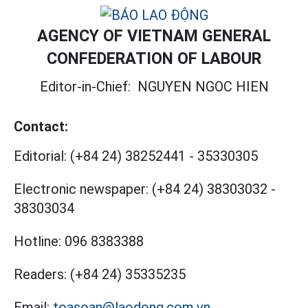
AGENCY OF VIETNAM GENERAL
CONFEDERATION OF LABOUR
Editor-in-Chief:
NGUYEN NGOC HIEN
Contact:
Editorial:
(+84 24) 38252441
-
35330305
Electronic newspaper:
(+84 24) 38303032
-
38303034
Hotline:
096 8383388
Readers:
(+84 24) 35335235
Email:
toasoan@laodong.com.vn