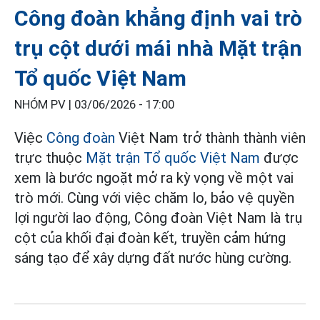
Công đoàn khẳng định vai trò
trụ cột dưới mái nhà Mặt trận
Tổ quốc Việt Nam
NHÓM PV |
03/06/2026 - 17:00
Việc
Công đoàn
Việt Nam trở thành thành viên
trực thuộc
Mặt trận Tổ quốc Việt Nam
được
xem là bước ngoặt mở ra kỳ vọng về một vai
trò mới. Cùng với việc chăm lo, bảo vệ quyền
lợi người lao động, Công đoàn Việt Nam là trụ
cột của khối đại đoàn kết, truyền cảm hứng
sáng tạo để xây dựng đất nước hùng cường.