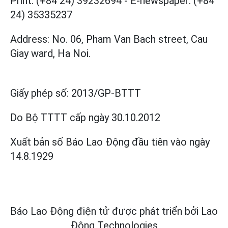
Print: (+84 24) 39232694
-
E-newspaper: (+84
24) 35335237
Address: No. 06, Pham Van Bach street, Cau
Giay ward, Ha Noi.
Giấy phép số:
2013/GP-BTTT
Do Bộ TTTT cấp
ngày 30.10.2012
Xuất bản số Báo Lao Động đầu tiên vào ngày
14.8.1929
Báo Lao Động điện tử được phát triển bởi
Lao
Động Technologies