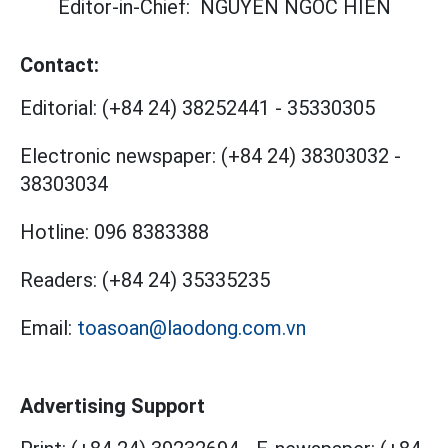
Editor-in-Chief:
NGUYEN NGOC HIEN
Contact:
Editorial:
(+84 24) 38252441
-
35330305
Electronic newspaper:
(+84 24) 38303032
-
38303034
Hotline:
096 8383388
Readers:
(+84 24) 35335235
Email:
toasoan@laodong.com.vn
Advertising Support