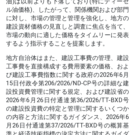
油)は以前よりも下落しており(特にディーゼ
ル油価格)、したがって、関係機関および部門
に対し、市場の管理と管理を強化し、地方の
建設資材価格の見直しと調査に焦点を当て、
市場の動向に適した価格をタイムリーに発表
するよう指示することを提案します。
地方自治体はまた、建設工事費の管理、建設
工事費を直接構成する費用要素の価格、およ
び建設工事費指数に関する政府の2026年6月
15日付政令第206/2026/ND-CP号の詳細な建
設投資費管理に関する規定、および建設省の
2026年6月26日付通達第36/2026/TT-BXD号
の建設投資費の特定と管理に関するいくつか
の内容と方法に関するガイダンス、2026年6
月26日付通達第37/2026/TT-BXD号の概算基
準と経済技術指標の決定方法に関するガイダ