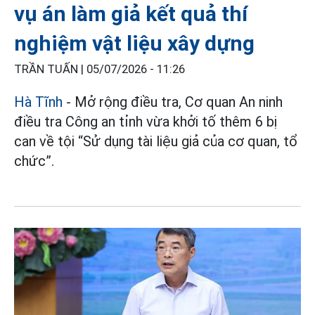
vụ án làm giả kết quả thí
nghiệm vật liệu xây dựng
TRẦN TUẤN |
05/07/2026 - 11:26
Hà Tĩnh
- Mở rộng điều tra, Cơ quan An ninh
điều tra Công an tỉnh vừa khởi tố thêm 6 bị
can về tội “Sử dụng tài liệu giả của cơ quan, tổ
chức”.