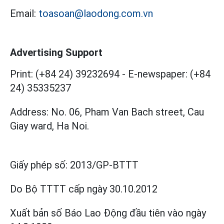
Email:
toasoan@laodong.com.vn
Advertising Support
Print: (+84 24) 39232694
-
E-newspaper: (+84
24) 35335237
Address: No. 06, Pham Van Bach street, Cau
Giay ward, Ha Noi.
Giấy phép số:
2013/GP-BTTT
Do Bộ TTTT cấp
ngày 30.10.2012
Xuất bản số Báo Lao Động đầu tiên vào ngày