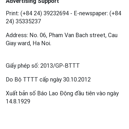
Advertising Support
Print: (+84 24) 39232694
-
E-newspaper: (+84
24) 35335237
Address: No. 06, Pham Van Bach street, Cau
Giay ward, Ha Noi.
Giấy phép số:
2013/GP-BTTT
Do Bộ TTTT cấp
ngày 30.10.2012
Xuất bản số Báo Lao Động đầu tiên vào ngày
14.8.1929