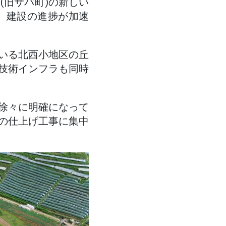
(旧サパ町)の新しい
て、建設の進捗が加速
いる北西小地区の丘
技術インフラも同時
徐々に明確になって
の仕上げ工事に集中