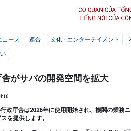
CƠ QUAN CỦA TỔN
TIẾNG NÓI CỦA C
ニュース
連合
文化 - エンターテイメント
い
庁舎がサパの開発空間を拡大
4:18
の行政庁舎は2026年に使用開始され、機関の業務
ビスを提供します。