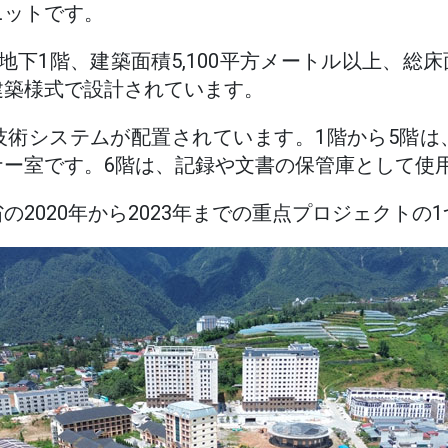
ニットです。
下1階、建築面積5,100平方メートル以上、総床面
建築様式で設計されています。
技術システムが配置されています。1階から5階は
ナー室です。6階は、記録や文書の保管庫として使
の2020年から2023年までの重点プロジェクトの