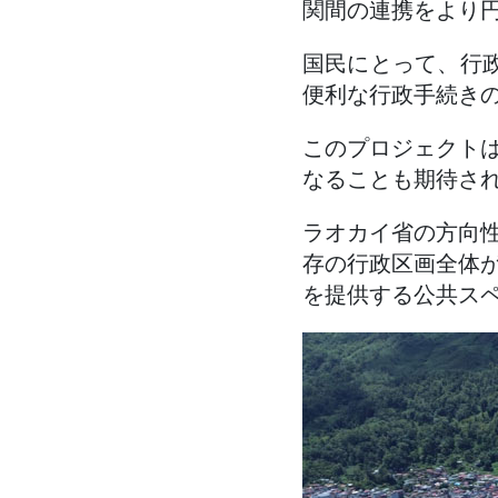
関間の連携をより
国民にとって、行
便利な行政手続き
このプロジェクト
なることも期待さ
ラオカイ省の方向
存の行政区画全体
を提供する公共ス