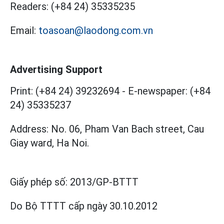
Readers:
(+84 24) 35335235
Email:
toasoan@laodong.com.vn
Advertising Support
Print: (+84 24) 39232694
-
E-newspaper: (+84
24) 35335237
Address: No. 06, Pham Van Bach street, Cau
Giay ward, Ha Noi.
Giấy phép số:
2013/GP-BTTT
Do Bộ TTTT cấp
ngày 30.10.2012