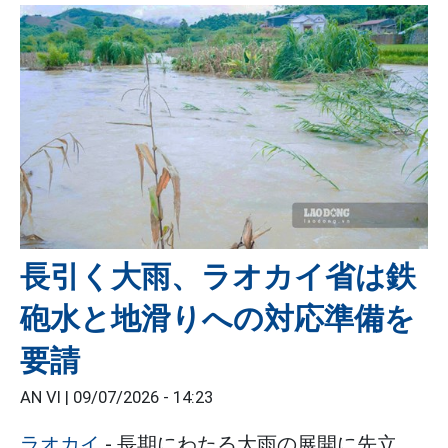
長引く大雨、ラオカイ省は鉄
砲水と地滑りへの対応準備を
要請
AN VI |
09/07/2026 - 14:23
ラオカイ
- 長期にわたる大雨の展開に先立