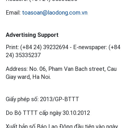
Email:
toasoan@laodong.com.vn
Advertising Support
Print: (+84 24) 39232694
-
E-newspaper: (+84
24) 35335237
Address: No. 06, Pham Van Bach street, Cau
Giay ward, Ha Noi.
Giấy phép số:
2013/GP-BTTT
Do Bộ TTTT cấp
ngày 30.10.2012
Xuất bản số Báo Lao Động đầu tiên vào ngày