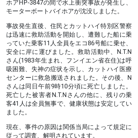
ホアHP-3847の間で水上衝突事故が発生し、
モーターボートバイホアが沈没しました。
事故発生直後、住民とカットハイ特別区警察
は迅速に救助活動を開始し、遭難した船に乗
っていた乗客11人全員をエコ86号船に乗せ、
安全に岸に運びました。救助活動中、N.T.N
さん(1983年生まれ、フンイエン省在住)は呼
吸困難、失神の症状を示し、カットハイ医療
センターに救急搬送されました。その後、N
さんは同日午前9時10分頃に死亡しました。
死亡した被害者N.T.Nさんの他に、残りの乗
客41人は全員無事で、健康状態は安定してい
ました。
現在、事件の原因は関係当局によって規定に
従って調査、解明されています。