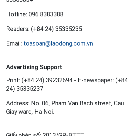
Hotline:
096 8383388
Readers:
(+84 24) 35335235
Email:
toasoan@laodong.com.vn
Advertising Support
Print: (+84 24) 39232694
-
E-newspaper: (+84
24) 35335237
Address: No. 06, Pham Van Bach street, Cau
Giay ward, Ha Noi.
Giấy phép số:
2013/GP-BTTT