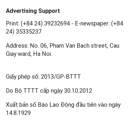
Advertising Support
Print: (+84 24) 39232694
-
E-newspaper: (+84
24) 35335237
Address: No. 06, Pham Van Bach street, Cau
Giay ward, Ha Noi.
Giấy phép số:
2013/GP-BTTT
Do Bộ TTTT cấp
ngày 30.10.2012
Xuất bản số Báo Lao Động đầu tiên vào ngày
14.8.1929