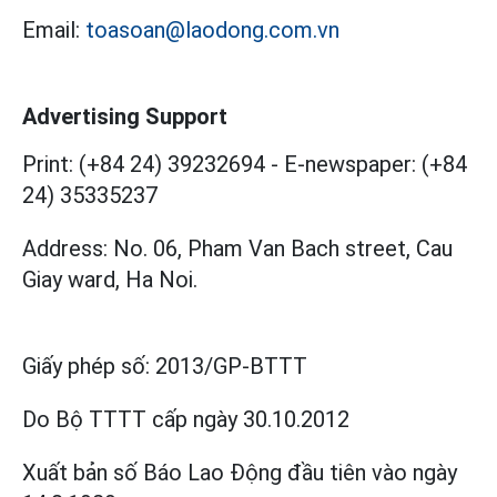
Email:
toasoan@laodong.com.vn
Advertising Support
Print: (+84 24) 39232694
-
E-newspaper: (+84
24) 35335237
Address: No. 06, Pham Van Bach street, Cau
Giay ward, Ha Noi.
Giấy phép số:
2013/GP-BTTT
Do Bộ TTTT cấp
ngày 30.10.2012
Xuất bản số Báo Lao Động đầu tiên vào ngày