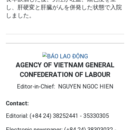
し、肝硬変と肝臓がんを併発した状態で入院
しました。
AGENCY OF VIETNAM GENERAL
CONFEDERATION OF LABOUR
Editor-in-Chief:
NGUYEN NGOC HIEN
Contact:
Editorial:
(+84 24) 38252441
-
35330305
Electronic newspaper:
(+84 24) 38303032
-