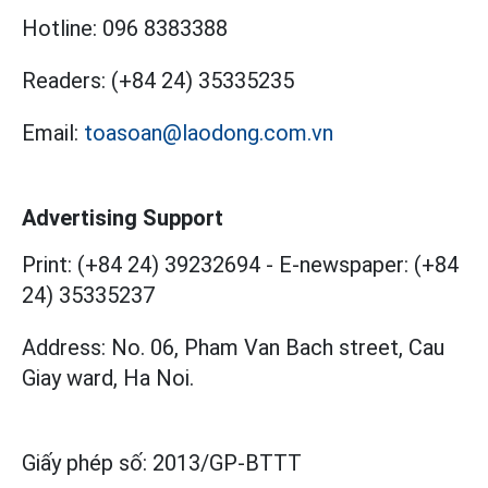
Hotline:
096 8383388
Readers:
(+84 24) 35335235
Email:
toasoan@laodong.com.vn
Advertising Support
Print: (+84 24) 39232694
-
E-newspaper: (+84
24) 35335237
Address: No. 06, Pham Van Bach street, Cau
Giay ward, Ha Noi.
Giấy phép số:
2013/GP-BTTT