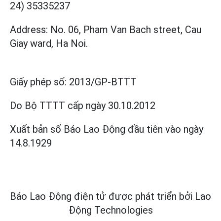
24) 35335237
Address: No. 06, Pham Van Bach street, Cau
Giay ward, Ha Noi.
Giấy phép số:
2013/GP-BTTT
Do Bộ TTTT cấp
ngày 30.10.2012
Xuất bản số Báo Lao Động đầu tiên vào ngày
14.8.1929
Báo Lao Động điện tử được phát triển bởi
Lao
Động Technologies