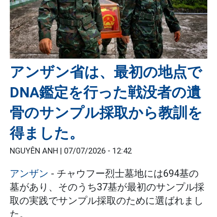
アンザン省は、最初の地点で
DNA鑑定を行った戦没者の遺
骨のサンプル採取から教訓を
得ました。
NGUYÊN ANH |
07/07/2026 - 12:42
アンザン
- チャウフー烈士墓地には694基の
墓があり、そのうち37基が最初のサンプル採
取の実践でサンプル採取のために選ばれまし
た。