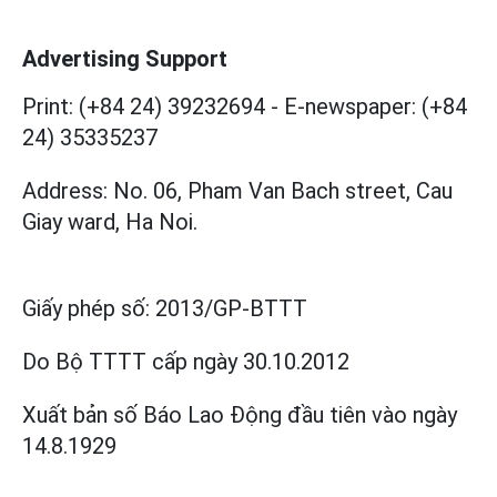
Advertising Support
Print: (+84 24) 39232694
-
E-newspaper: (+84
24) 35335237
Address: No. 06, Pham Van Bach street, Cau
Giay ward, Ha Noi.
Giấy phép số:
2013/GP-BTTT
Do Bộ TTTT cấp
ngày 30.10.2012
Xuất bản số Báo Lao Động đầu tiên vào ngày
14.8.1929