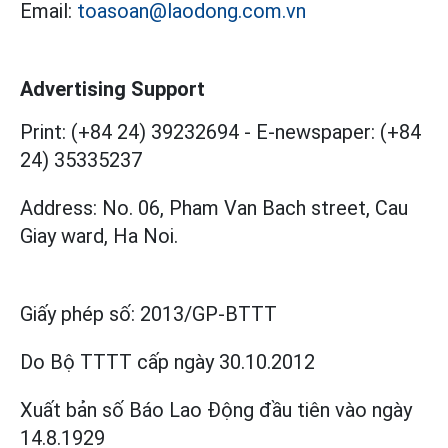
Email:
toasoan@laodong.com.vn
Advertising Support
Print: (+84 24) 39232694
-
E-newspaper: (+84
24) 35335237
Address: No. 06, Pham Van Bach street, Cau
Giay ward, Ha Noi.
Giấy phép số:
2013/GP-BTTT
Do Bộ TTTT cấp
ngày 30.10.2012
Xuất bản số Báo Lao Động đầu tiên vào ngày
14.8.1929