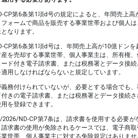
6/ND-CP第6条第1項d号の規定によると、年間売上
トフォームで商品を販売する事業世帯および個人は
象となります。
6/ND-CP第6条第1項d号は、年間売上高が10億ド
財産を売却する事業世帯、個人事業主は、所有権、
コード付き電子請求書、または税務署とデータ接続
を適用しなければならないと規定しています。
が義務付けられていないが、必要とする場合でも、
ド付きの電子請求書、または税務署とデータ接続さ
使用を登録できます。
/2026/ND-CP第7条は、請求書を使用する必
、請求書の使用が免除されるケースでは、電子商取
事業世帯、個人事業主に対する免除規定はありませ