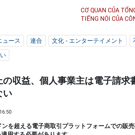
CƠ QUAN CỦA TỔN
TIẾNG NÓI CỦA C
ニュース
連合
文化 - エンターテイメント
い
上の収益、個人事業主は電子請求
ない
16:50
ドンを超える電子商取引プラットフォームでの販
を適用する必要があります。