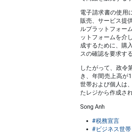
電子請求書の使用に関
販売、サービス提
ルプラットフォー
ットフォームを介
成するために、購
スの確認を要求す
したがって、政令第2
き、年間売上高が
世帯および個人は
たレジから作成さ
Song Anh
#税務宣言
#ビジネス世帯