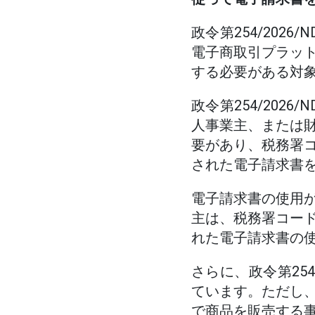
政令第254/202
電子商取引プラッ
する必要がある対
政令第254/202
人事業主、または
要があり、税務署
された電子請求書
電子請求書の使用
主は、税務署コー
れた電子請求書の
さらに、政令第254
ています。ただし
で商品を販売する