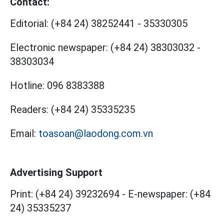
Contact:
Editorial:
(+84 24) 38252441
-
35330305
Electronic newspaper:
(+84 24) 38303032
-
38303034
Hotline:
096 8383388
Readers:
(+84 24) 35335235
Email:
toasoan@laodong.com.vn
Advertising Support
Print: (+84 24) 39232694
-
E-newspaper: (+84
24) 35335237