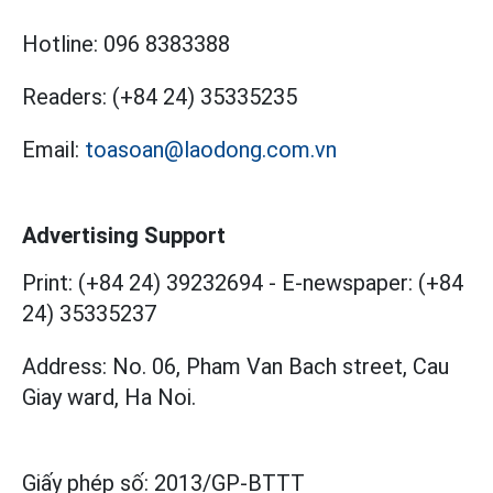
Hotline:
096 8383388
Readers:
(+84 24) 35335235
Email:
toasoan@laodong.com.vn
Advertising Support
Print: (+84 24) 39232694
-
E-newspaper: (+84
24) 35335237
Address: No. 06, Pham Van Bach street, Cau
Giay ward, Ha Noi.
Giấy phép số:
2013/GP-BTTT