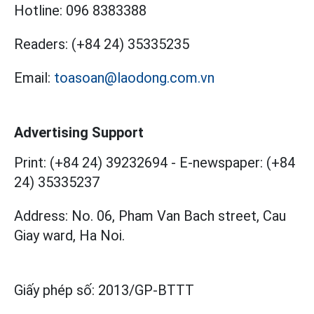
Hotline:
096 8383388
Readers:
(+84 24) 35335235
Email:
toasoan@laodong.com.vn
Advertising Support
Print: (+84 24) 39232694
-
E-newspaper: (+84
24) 35335237
Address: No. 06, Pham Van Bach street, Cau
Giay ward, Ha Noi.
Giấy phép số:
2013/GP-BTTT